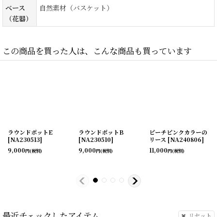
ベース
自然素材（バスケット）
（花器）
この商品を買った人は、こんな商品も買っています
ラウンドポットE
ラウンドポットB
ピーチピンクカラーの
[
NA230513
]
[
NA230510
]
リース
[
NA240806
]
9,000
9,000
11,000
円
(税別)
円
(税別)
円
(税別)
最近チェックしたアイテム
リセット