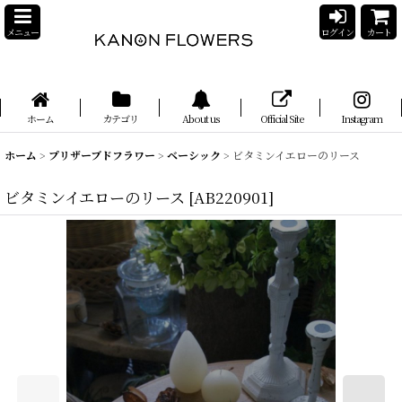
メニュー
ログイン
カート
ホーム
カテゴリ
About us
Official Site
Instagram
ホーム
>
プリザーブドフラワー
>
ベーシック
>
ビタミンイエローのリース
ビタミンイエローのリース
[
AB220901
]