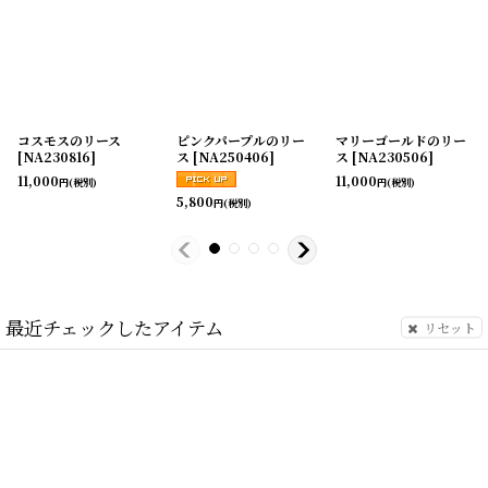
コスモスのリース
ピンクパープルのリー
マリーゴールドのリー
[
NA230816
]
ス
[
NA250406
]
ス
[
NA230506
]
11,000
11,000
円
(税別)
円
(税別)
5,800
円
(税別)
最近チェックしたアイテム
リセット