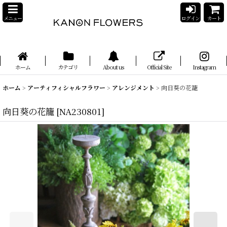
メニュー
ログイン
カート
ホーム
カテゴリ
About us
Official Site
Instagram
ホーム
>
アーティフィシャルフラワー
>
アレンジメント
>
向日葵の花籠
向日葵の花籠
[
NA230801
]