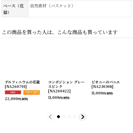
ベース（花
自然素材（バスケット）
器）
この商品を買った人は、こんな商品も買っています
デルフィニウムの花籠
コンポジション グレー
ピオニーのパニエ
[
NA260701
]
スピンク
[
NA230308
]
[
NA260422
]
11,000
円
(税別)
11,000
円
(税別)
22,000
円
(税別)