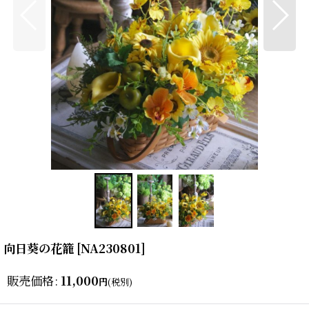
向日葵の花籠
[
NA230801
]
販売価格
:
11,000
円
(税別)