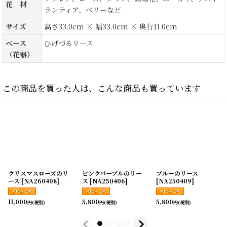
花 材
ランティア、ベリーなど
サイズ
高さ33.0cm × 幅33.0cm × 奥行11.0cm
ベース
ひげづるリース
（花器）
この商品を買った人は、こんな商品も買っています
クリスマスローズのリ
ピンクパープルのリー
ブルーのリース
ース
[
NA260408
]
ス
[
NA250406
]
[
NA250409
]
11,000
5,800
5,800
円
(税別)
円
(税別)
円
(税別)