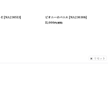
トE
[
NA230513
]
ピオニーのパニエ
[
NA230308
]
11,000
円
(税別)
リセット