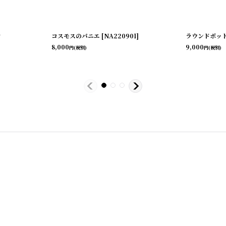
ク
コスモスのパニエ
[
NA220901
]
ラウンドポッ
8,000
9,000
円
(税別)
円
(税別)