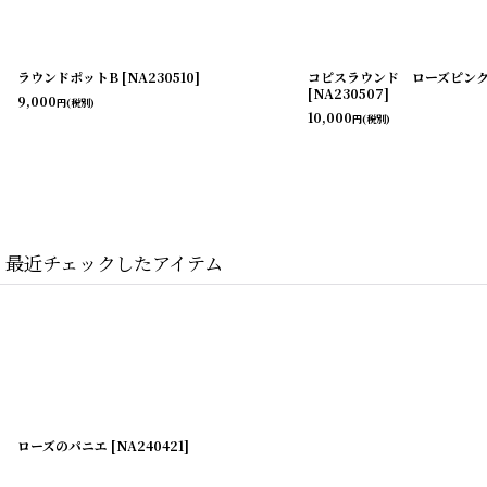
ラウンドポットB
[
NA230510
]
コピスラウンド ローズピン
[
NA230507
]
9,000
円
(税別)
10,000
円
(税別)
最近チェックしたアイテム
ローズのパニエ
[
NA240421
]