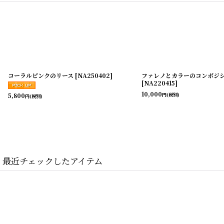
コーラルピンクのリース
[
NA250402
]
ファレノとカラーのコンポジ
[
NA220415
]
10,000
円
(税別)
5,800
円
(税別)
最近チェックしたアイテム