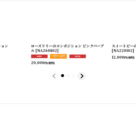
ション
ローズリリーのコンポジション ピンクパープ
スイートピー
ル
[
NA260802
]
[
NA220102
]
12,000
円
(税別)
20,000
円
(税別)