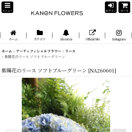
メニュー
ログイン
カート
ホーム
カテゴリ
About us
Official Site
Instagram
ホーム
>
アーティフィシャルフラワー
>
リース
>
紫陽花のリース ソフトブルーグリーン
紫陽花のリース ソフトブルーグリーン
[
NA260601
]