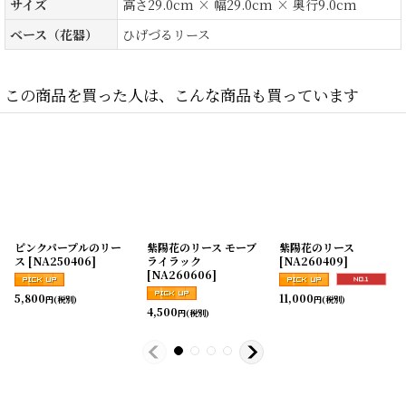
サイズ
高さ29.0cm × 幅29.0cm × 奥行9.0cm
ベース（花器）
ひげづるリース
この商品を買った人は、こんな商品も買っています
ピンクパープルのリー
紫陽花のリース モーブ
紫陽花のリース
ス
[
NA250406
]
ライラック
[
NA260409
]
[
NA260606
]
5,800
11,000
円
(税別)
円
(税別)
4,500
円
(税別)