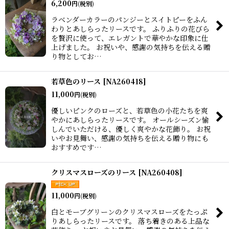
6,200
円
(税別)
ラベンダーカラーのパンジーとスイトピーをふん
わりとあしらったリースです。 ふりふりの花びら
を贅沢に使って、エレガントで華やかな印象に仕
上げました。 お祝いや、感謝の気持ちを伝える贈
り物としてお…
若草色のリース
[
NA260418
]
11,000
円
(税別)
優しいピンクのローズと、若草色の小花たちを爽
やかにあしらったリースです。 オールシーズン愉
しんでいただける、優しく爽やかな花飾り。 お祝
いやお見舞い、感謝の気持ちを伝える贈り物にも
おすすめです…
クリスマスローズのリース
[
NA260408
]
11,000
円
(税別)
白とモーブグリーンのクリスマスローズをたっぷ
りあしらったリースです。 落ち着きのある上品な