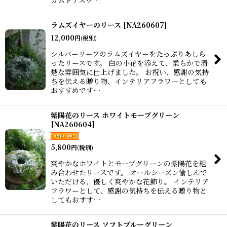
ラムズイヤーのリース
[
NA260607
]
12,000
円
(税別)
シルバーリーフのラムズイヤーをたっぷりあしら
ったリースです。 白の小花を添えて、柔らかで清
楚な雰囲気に仕上げました。 お祝い、感謝の気持
ちを伝える贈り物、インテリアフラワーとしても
おすすめです…
紫陽花のリース ホワイトモーブグリーン
[
NA260604
]
5,800
円
(税別)
爽やかなホワイトとモーブグリーンの紫陽花を組
み合わせたリースです。 オールシーズン愉しんで
いただける、優しく爽やかな花飾り。 インテリア
フラワーとして、感謝の気持ちを伝える贈り物と
してもおすす…
紫陽花のリース ソフトブルーグリーン