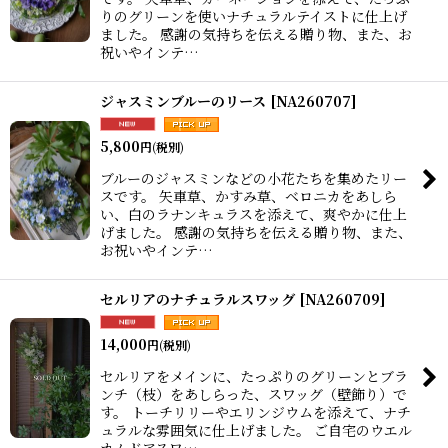
りのグリーンを使いナチュラルテイストに仕上げ
ました。 感謝の気持ちを伝える贈り物、また、お
祝いやインテ…
ジャスミンブルーのリース
[
NA260707
]
5,800
円
(税別)
ブルーのジャスミンなどの小花たちを集めたリー
スです。 矢車草、かすみ草、ベロニカをあしら
い、白のラナンキュラスを添えて、爽やかに仕上
げました。 感謝の気持ちを伝える贈り物、また、
お祝いやインテ…
セルリアのナチュラルスワッグ
[
NA260709
]
14,000
円
(税別)
セルリアをメインに、たっぷりのグリーンとブラ
ンチ（枝）をあしらった、スワッグ（壁飾り）で
す。 トーチリリーやエリンジウムを添えて、ナチ
ュラルな雰囲気に仕上げました。 ご自宅のウエル
カムドアスワ…