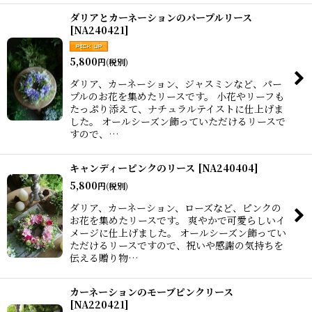
ダリアとカーネーションのパープルリース
[
NA240421
]
5,800
円
(税別)
ダリア、カーネーション、ジャスミンなど、パー
プルのお花を集めたリースです。 小花やリーフも
たっぷり添えて、ナチュラルテイストに仕上げま
した。 オールシーズン飾っていただけるリースで
すので、…
キャンディーピンクのリース
[
NA240404
]
5,800
円
(税別)
ダリア、カーネーション、ローズなど、ピンクの
お花を集めたリースです。 爽やかで可愛らしいイ
メージに仕上げました。 オールシーズン飾ってい
ただけるリースですので、祝いや感謝の気持ちを
伝える贈り物…
カーネーションのモーブピンクリース
[
NA220421
]