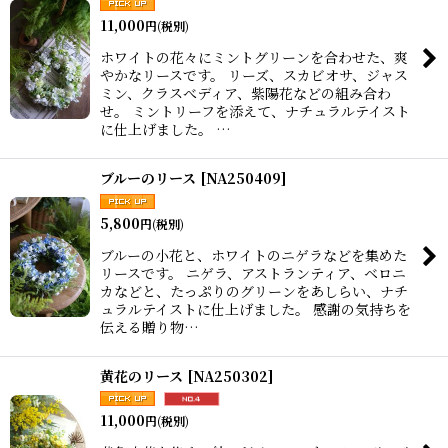
11,000
円
(税別)
ホワイトの花々にミントグリーンを合わせた、爽
やかなリースです。 リーズ、スカビオサ、ジャス
ミン、クラスべディア、紫陽花などの組み合わ
せ。 ミントリーフを添えて、ナチュラルテイスト
に仕上げました。 …
ブルーのリース
[
NA250409
]
5,800
円
(税別)
ブルーの小花と、ホワイトのニゲラなどを集めた
リースです。 ニゲラ、アストランティア、ベロニ
カなどと、たっぷりのグリーンをあしらい、ナチ
ュラルテイストに仕上げました。 感謝の気持ちを
伝える贈り物…
黄花のリース
[
NA250302
]
11,000
円
(税別)