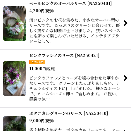
ペールピンクのオーバルリース
[
NA250401
]
4,200
円
(税別)
淡いピンクのお花を集めた、小さなオーバル型の
リースです。 たっぷりのグリーンと合わせて、優
しく爽やかな印象に仕上げました。 狭いスペース
にも飾って楽しんでいただける、インテリアフラ
ワーとして。 …
ピンクファレノのリース
[
NA250421
]
11,000
円
(税別)
ピンクのファレノとローズを組み合わせた華やか
なリースです。 グリーンもたっぷりあしらい、ナ
チュラルテイストに仕上げました。 様々なシーン
で、オールシーズン飾って愉しめます。 お祝い、
感謝の気…
ボタニカルグリーンのリース
[
NA250410
]
9,000
円
(税別)
多肉植物を集めた、ボタニカルリースです。 アー