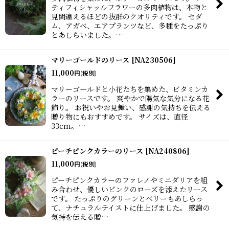
ティフィシャッルフラワーの多肉植物は、本物と
見間違えるほどの抜群のクオリティです。 セダ
ム、アガベ、エアプランツなど、多種をたっぷり
とあしらいました。…
マリーゴールドのリース
[
NA230506
]
11,000
円
(税別)
マリーゴールドと小花たちを集めた、ビタミンカ
ラーのリースです。 爽やかで陽気な気分になる花
飾り。 お祝いやお見舞い、感謝の気持ちを伝える
贈り物にもおすすめです。 サイズは、直径
33cm。…
ピーチピンクカラーのリース
[
NA240806
]
11,000
円
(税別)
ピーチピンクカラーのファレノやミニダリアを組
み合わせ、優しいピンクのローズを添えたリース
です。 たっぷりのグリーンとベリーもあしらっ
て、ナチュラルテイストに仕上げました。 感謝の
気持を伝える贈…