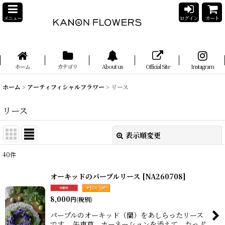
メニュー
ログイン
カート
ホーム
カテゴリ
About us
Official Site
Instagram
ホーム
>
アーティフィシャルフラワー
>
リース
リース
表示順変更
閉じる
40
件
表示数
:
オーキッドのパープルリース
[
NA260708
]
並び順
:
8,000
円
(税別)
パープルのオーキッド（蘭）をあしらったリース
絞り込む
です。 矢車草、カーネーションを添えて、たっぷ