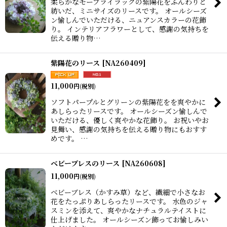
柔らかなモーブライラックの紫陽花をふんわりと
紡いだ、ミニサイズのリースです。 オールシーズ
ン愉しんでいただける、ニュアンスカラーの花飾
り。 インテリアフラワーとして、感謝の気持ちを
伝える贈り物…
紫陽花のリース
[
NA260409
]
11,000
円
(税別)
ソフトパープルとグリーンの紫陽花をを爽やかに
あしらったリースです。 オールシーズン愉しんで
いただける、優しく爽やかな花飾り。 お祝いやお
見舞い、感謝の気持ちを伝える贈り物にもおすす
めです。 …
ベビーブレスのリース
[
NA260608
]
11,000
円
(税別)
ベビーブレス（かすみ草）など、繊細で小さなお
花をたっぷりあしらったリースです。 水色のジャ
スミンを添えて、爽やかなナチュラルテイストに
仕上げました。 オールシーズン飾ってお愉しみい