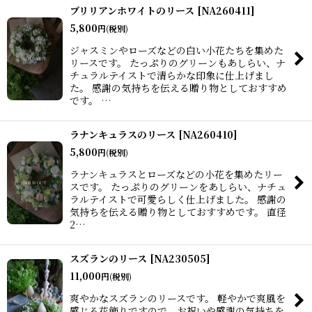
ブリリアンホワイトのリース
[
NA260411
]
5,800
円
(税別)
ジャスミンやローズなどの白い小花たちを集めた
リースです。 たっぷりのグリーンもあしらい、ナ
チュラルテイストで清らかな印象に仕上げまし
た。 感謝の気持ちを伝える贈り物としておすすめ
です。 …
ラナンキュラスのリース
[
NA260410
]
5,800
円
(税別)
ラナンキュラスとローズなどの小花を集めたリー
スです。 たっぷりのグリーンをあしらい、ナチュ
ラルテイストで可愛らしく仕上げました。 感謝の
気持ちを伝える贈り物としておすすめです。 直径
2…
スズランのリース
[
NA230505
]
11,000
円
(税別)
爽やかなスズランのリースです。 軽やかで爽風を
感じる花飾りですので、お祝いや感謝の気持ちを