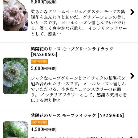
5,800
円
(税別)
柔らかなクリームベージュとダスティモーブの紫
陽花をふんわりと紡いだ、グラデーションの美し
いリースです。 オールシーズン愉しんでいただけ
る、優しく爽やかな花飾り。 インテリアフラワー
として、感謝…
紫陽花のリース モーブグリーンライラック
[
NA260605
]
5,000
円
(税別)
シックなモーブグリーンとライラックの紫陽花を
組み合わせたリースです。 オールシーズン愉しん
でいただける、小さなニュアンスカラーの花飾
り。 インテリアフラワーとして、感謝の気持ちを
伝える贈り物と…
紫陽花のリース モーブライラック
[
NA260606
]
4,500
円
(税別)