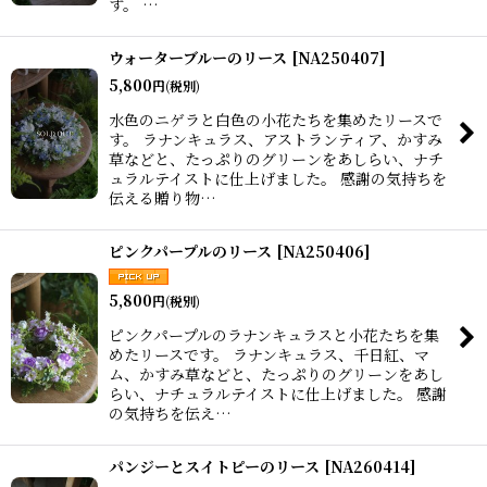
す。 …
ウォーターブルーのリース
[
NA250407
]
5,800
円
(税別)
水色のニゲラと白色の小花たちを集めたリースで
す。 ラナンキュラス、アストランティア、かすみ
草などと、たっぷりのグリーンをあしらい、ナチ
ュラルテイストに仕上げました。 感謝の気持ちを
伝える贈り物…
ピンクパープルのリース
[
NA250406
]
5,800
円
(税別)
ピンクパープルのラナンキュラスと小花たちを集
めたリースです。 ラナンキュラス、千日紅、マ
ム、かすみ草などと、たっぷりのグリーンをあし
らい、ナチュラルテイストに仕上げました。 感謝
の気持ちを伝え…
パンジーとスイトピーのリース
[
NA260414
]