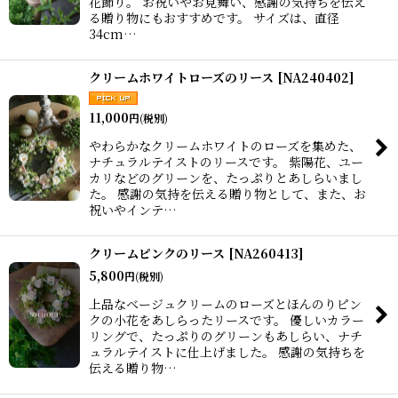
花飾り。 お祝いやお見舞い、感謝の気持ちを伝え
る贈り物にもおすすめです。 サイズは、直径
34cm…
クリームホワイトローズのリース
[
NA240402
]
11,000
円
(税別)
やわらかなクリームホワイトのローズを集めた、
ナチュラルテイストのリースです。 紫陽花、ユー
カリなどのグリーンを、たっぷりとあしらいまし
た。 感謝の気持を伝える贈り物として、また、お
祝いやインテ…
クリームピンクのリース
[
NA260413
]
5,800
円
(税別)
上品なベージュクリームのローズとほんのりピン
クの小花をあしらったリースです。 優しいカラー
リングで、たっぷりのグリーンもあしらい、ナチ
ュラルテイストに仕上げました。 感謝の気持ちを
伝える贈り物…