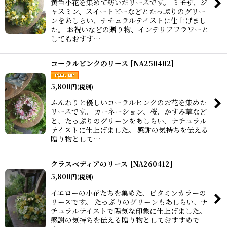
黄色小花を集めて紡いだリースです。 ミモザ、ジ
ャスミン、スイートピーなどとたっぷりのグリー
ンをあしらい、ナチュラルテイストに仕上げまし
た。 お祝いなどの贈り物、インテリアフラワーと
してもおすす…
コーラルピンクのリース
[
NA250402
]
5,800
円
(税別)
ふんわりと優しいコーラルピンクのお花を集めた
リースです。 カーネーション、桜、かすみ草など
と、たっぷりのグリーンをあしらい、ナチュラル
テイストに仕上げました。 感謝の気持ちを伝える
贈り物として…
クラスペディアのリース
[
NA260412
]
5,800
円
(税別)
イエローの小花たちを集めた、ビタミンカラーの
リースです。 たっぷりのグリーンもあしらい、ナ
チュラルテイストで陽気な印象に仕上げました。
感謝の気持ちを伝える贈り物としておすすめで