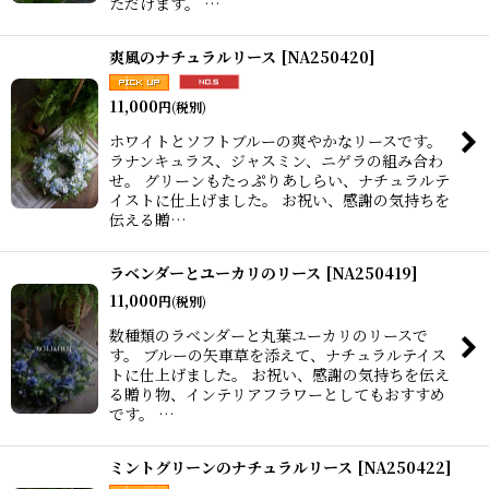
ただけます。 …
爽風のナチュラルリース
[
NA250420
]
11,000
円
(税別)
ホワイトとソフトブルーの爽やかなリースです。
ラナンキュラス、ジャスミン、ニゲラの組み合わ
せ。 グリーンもたっぷりあしらい、ナチュラルテ
イストに仕上げました。 お祝い、感謝の気持ちを
伝える贈…
ラベンダーとユーカリのリース
[
NA250419
]
11,000
円
(税別)
数種類のラベンダーと丸葉ユーカリのリースで
す。 ブルーの矢車草を添えて、ナチュラルテイス
トに仕上げました。 お祝い、感謝の気持ちを伝え
る贈り物、インテリアフラワーとしてもおすすめ
です。 …
ミントグリーンのナチュラルリース
[
NA250422
]