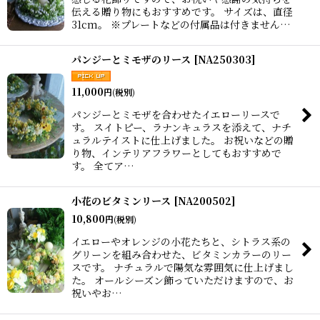
伝える贈り物にもおすすめです。 サイズは、直径
31cm。 ※プレートなどの付属品は付きません…
パンジーとミモザのリース
[
NA250303
]
11,000
円
(税別)
パンジーとミモザを合わせたイエローリースで
す。 スイトピー、ラナンキュラスを添えて、ナチ
ュラルテイストに仕上げました。 お祝いなどの贈
り物、インテリアフラワーとしてもおすすめで
す。 全てア…
小花のビタミンリース
[
NA200502
]
10,800
円
(税別)
イエローやオレンジの小花たちと、シトラス系の
グリーンを組み合わせた、ビタミンカラーのリー
スです。 ナチュラルで陽気な雰囲気に仕上げまし
た。 オールシーズン飾っていただけますので、お
祝いやお…