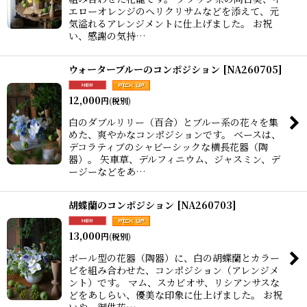
エローオレンジのヘリクリサムなどを添えて、元
気溢れるアレンジメントに仕上げました。 お祝
い、感謝の気持…
ウォーターブルーのコンポジション
[
NA260705
]
12,000
円
(税別)
白のダブルリリー（百合）とブルー系の花々を集
めた、爽やかなコンポジションです。 ベースは、
デコラティブのシャビーシックな横長花器（陶
器）。 矢車草、デルフィニウム、ジャスミン、デ
ージーなどをあ…
胡蝶蘭のコンポジション
[
NA260703
]
13,000
円
(税別)
ボール型の花器（陶器）に、白の胡蝶蘭とカラー
ピを組み合わせた、コンポジション（アレンジメ
ント）です。 マム、スカビオサ、リシアンサスな
どをあしらい、優美な印象に仕上げました。 お祝
いや、御供花…