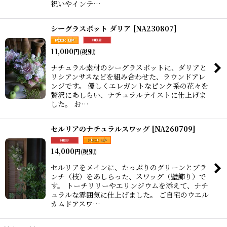
祝いやインテ…
シーグラスポット ダリア
[
NA230807
]
11,000
円
(税別)
ナチュラル素材のシーグラスポットに、ダリアと
リシアンサスなどを組み合わせた、ラウンドアレ
ンジです。 優しくエレガントなピンク系の花々を
贅沢にあしらい、ナチュラルテイストに仕上げま
した。 お…
セルリアのナチュラルスワッグ
[
NA260709
]
14,000
円
(税別)
セルリアをメインに、たっぷりのグリーンとブラ
ンチ（枝）をあしらった、スワッグ（壁飾り）で
す。 トーチリリーやエリンジウムを添えて、ナチ
ュラルな雰囲気に仕上げました。 ご自宅のウエル
カムドアスワ…