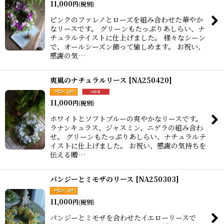
11,000
円
(税別)
ピンクのファレノとローズを組み合わせた華やか
なリースです。 グリーンもたっぷりあしらい、ナ
チュラルテイストに仕上げました。 様々なシーン
で、オールシーズン飾って愉しめます。 お祝い、
感謝の気…
爽風のナチュラルリース
[
NA250420
]
11,000
円
(税別)
ホワイトとソフトブルーの爽やかなリースです。
ラナンキュラス、ジャスミン、ニゲラの組み合わ
せ。 グリーンもたっぷりあしらい、ナチュラルテ
イストに仕上げました。 お祝い、感謝の気持ちを
伝える贈…
パンジーとミモザのリース
[
NA250303
]
11,000
円
(税別)
パンジーとミモザを合わせたイエローリースで