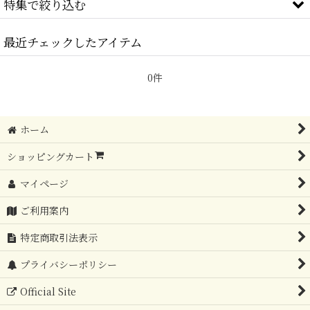
特集で絞り込む
最近チェックしたアイテム
お誕生日
結婚祝い
0件
歓送迎祝い
ホーム
新築・改築祝い
ショッピングカート
お見舞い
マイページ
お供え・仏花
ご利用案内
ご自宅インテリア
特定商取引法表示
〜 3,000円
プライバシーポリシー
〜 5,000円
Official Site