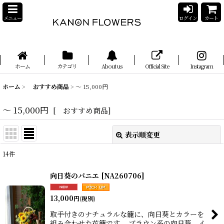
メニュー
ログイン
カート
ホーム
カテゴリ
About us
Official Site
Instagram
ホーム
>
おすすめ商品
>
〜 15,000円
〜 15,000円
[
おすすめ商品
]
表示順変更
閉じる
14
件
表示数
:
向日葵のパニエ
[
NA260706
]
並び順
:
13,000
円
(税別)
取手付きのナチュラルな籠に、向日葵とカラーを
絞り込む
組み合わせた花籠です。 ブラウン系の向日葵、イ