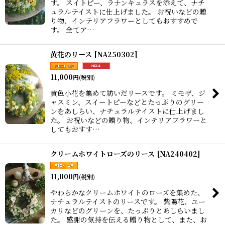
す。 スイトピー、ラナンキュラスを添えて、ナチ
ュラルテイストに仕上げました。 お祝いなどの贈
り物、インテリアフラワーとしてもおすすめで
す。 全てア…
黄花のリース
[
NA250302
]
11,000
円
(税別)
黄色小花を集めて紡いだリースです。 ミモザ、ジ
ャスミン、スイートピーなどとたっぷりのグリー
ンをあしらい、ナチュラルテイストに仕上げまし
た。 お祝いなどの贈り物、インテリアフラワーと
してもおすす…
クリームホワイトローズのリース
[
NA240402
]
11,000
円
(税別)
やわらかなクリームホワイトのローズを集めた、
ナチュラルテイストのリースです。 紫陽花、ユー
カリなどのグリーンを、たっぷりとあしらいまし
た。 感謝の気持を伝える贈り物として、また、お