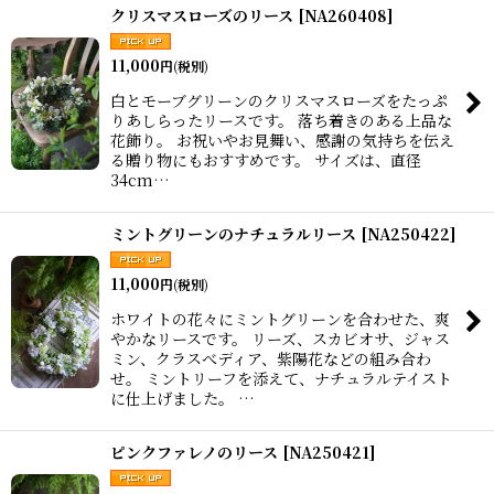
クリスマスローズのリース
[
NA260408
]
11,000
円
(税別)
白とモーブグリーンのクリスマスローズをたっぷ
りあしらったリースです。 落ち着きのある上品な
花飾り。 お祝いやお見舞い、感謝の気持ちを伝え
る贈り物にもおすすめです。 サイズは、直径
34cm…
ミントグリーンのナチュラルリース
[
NA250422
]
11,000
円
(税別)
ホワイトの花々にミントグリーンを合わせた、爽
やかなリースです。 リーズ、スカビオサ、ジャス
ミン、クラスべディア、紫陽花などの組み合わ
せ。 ミントリーフを添えて、ナチュラルテイスト
に仕上げました。 …
ピンクファレノのリース
[
NA250421
]