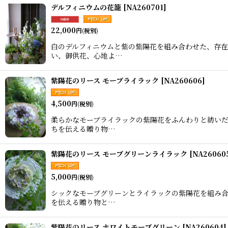
デルフィニウムの花籠
[
NA260701
]
22,000
円
(税別)
白のデルフィニウムと紫の紫陽花を組み合わせた、存在
い、御供花、心地よ…
紫陽花のリース モーブライラック
[
NA260606
]
4,500
円
(税別)
柔らかなモーブライラックの紫陽花をふんわりと紡いだ
ちを伝える贈り物…
紫陽花のリース モーブグリーンライラック
[
NA26060
5,000
円
(税別)
シックなモーブグリーンとライラックの紫陽花を組み合
を伝える贈り物と…
紫陽花のリース ホワイトモーブグリーン
[
NA260604
]