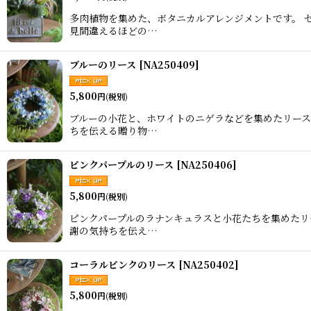
多肉植物を集めた、ボタニカルアレンジメントです。 
見間違えるほどの…
ブルーのリース
[
NA250409
]
5,800
円
(税別)
ブルーの小花と、ホワイトのニゲラなどを集めたリース
ちを伝える贈り物…
ピンクパープルのリース
[
NA250406
]
5,800
円
(税別)
ピンクパープルのラナンキュラスと小花たちを集めたリ
謝の気持ちを伝え…
コーラルピンクのリース
[
NA250402
]
5,800
円
(税別)