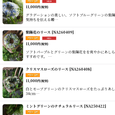
11,000
円
(税別)
グラデーションの美しい、ソフトブルーグリーンの紫陽
気持ちを伝える贈…
紫陽花のリース
[
NA260409
]
11,000
円
(税別)
ソフトパープルとグリーンの紫陽花をを爽やかにあしら
すすめです。 …
クリスマスローズのリース
[
NA260408
]
11,000
円
(税別)
白とモーブグリーンのクリスマスローズをたっぷりあし
34cm…
ミントグリーンのナチュラルリース
[
NA250422
]