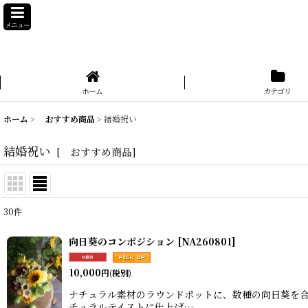
メニュー
ホーム
カテゴリ
ホーム
>
おすすめ商品
>
結婚祝い
結婚祝い
[
おすすめ商品
]
30
件
表示数
:
向日葵のコンポジション
[
NA260801
]
並び順
:
10,000
円
(税別)
ナチュラル素材のラウンドポットに、数種の向日葵を合
チュラルテイストに仕上げ…