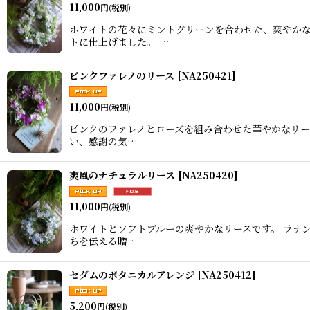
11,000
円
(税別)
ホワイトの花々にミントグリーンを合わせた、爽やかな
トに仕上げました。 …
ピンクファレノのリース
[
NA250421
]
11,000
円
(税別)
ピンクのファレノとローズを組み合わせた華やかなリー
い、感謝の気…
爽風のナチュラルリース
[
NA250420
]
11,000
円
(税別)
ホワイトとソフトブルーの爽やかなリースです。 ラナ
ちを伝える贈…
セダムのボタニカルアレンジ
[
NA250412
]
5,200
円
(税別)