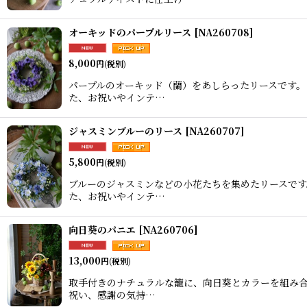
オーキッドのパープルリース
[
NA260708
]
8,000
円
(税別)
パープルのオーキッド（蘭）をあしらったリースです。
た、お祝いやインテ…
ジャスミンブルーのリース
[
NA260707
]
5,800
円
(税別)
ブルーのジャスミンなどの小花たちを集めたリースです
た、お祝いやインテ…
向日葵のパニエ
[
NA260706
]
13,000
円
(税別)
取手付きのナチュラルな籠に、向日葵とカラーを組み合
祝い、感謝の気持…